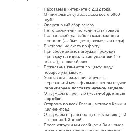
Работаем в интернете с 2012 года
·
Минимальная сумма заказа всего
5000
·
руб
.
Оперативный сбор заказа
·
Нет ограничений по количеству товара
·
Полная свобода выбора комплектации
·
поставки (любые цвета, размеры и виды)
Выставление счета по факту
·
При сборе заказов игрушки проходят
·
проверку на
идеальные упаковки
(не
мятые), а также брака.
Пожелания клиентов по цвету, виду
·
товаров учитываем.
Учитываем пожелания игрушек-
·
персонажей мультфильмов, в этом случае
г
арантируем поставку нужной модели
.
Отгружаем в прочные (жесткие)
двойные
·
коробки
.
Отправка по всей России, включая Крым и
·
Калининград.
Отгружаем в транспортную компанию (ТК)
·
в течение
1-2 дней
.
После отгрузки мы сообщаем Вам номер
·
товарной накладной для отслеживания