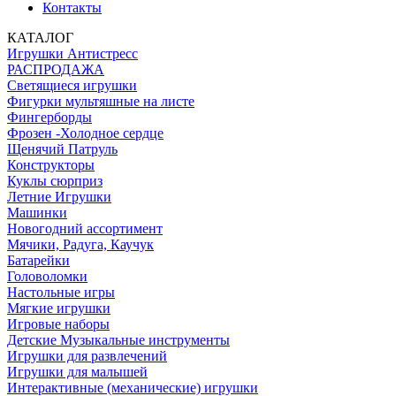
Контакты
КАТАЛОГ
Игрушки Антистресс
РАСПРОДАЖА
Светящиеся игрушки
Фигурки мультяшные на листе
Фингерборды
Фрозен -Холодное сердце
Щенячий Патруль
Конструкторы
Куклы сюрприз
Летние Игрушки
Машинки
Новогодний ассортимент
Мячики, Радуга, Каучук
Батарейки
Головоломки
Настольные игры
Мягкие игрушки
Игровые наборы
Детские Музыкальные инструменты
Игрушки для развлечений
Игрушки для малышей
Интерактивные (механические) игрушки