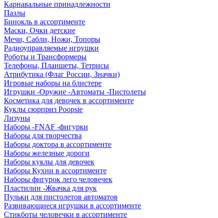
Карнавальные принадлежности
Пазлы
Бинокль в ассортименте
Маски, Очки детские
Мечи, Сабли, Ножи, Топоры
Радиоуправляемые игрушки
Роботы и Трансформеры
Телефоны, Планшеты, Тетрисы
Атрибутика (Флаг России, Значки)
Игровые наборы на блистере
Игрушки -Оружие -Автоматы -Пистолеты
Косметика для девочек в ассортименте
Куклы сюрприз Poopsie
Лизуны
Наборы -FNAF -фигурки
Наборы для творчества
Наборы доктора в ассортименте
Наборы железные дороги
Наборы куклы для девочек
Наборы Кухни в ассортименте
Наборы фигурок лего человечек
Пластилин -Жвачка для рук
Пульки для пистолетов автоматов
Развивающиеся игрушки в ассортименте
Стикботы человечки в ассортименте