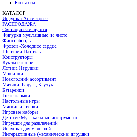
Контакты
КАТАЛОГ
Игрушки Антистресс
РАСПРОДАЖА
Светящиеся игрушки
Фигурки мультяшные на листе
Фингерборды
Фрозен -Холодное сердце
Щенячий Патруль
Конструкторы
Куклы сюрприз
Летние Игрушки
Машинки
Новогодний ассортимент
Мячики, Радуга, Каучук
Батарейки
Головоломки
Настольные игры
Мягкие игрушки
Игровые наборы
Детские Музыкальные инструменты
Игрушки для развлечений
Игрушки для малышей
Интерактивные (механические) игрушки