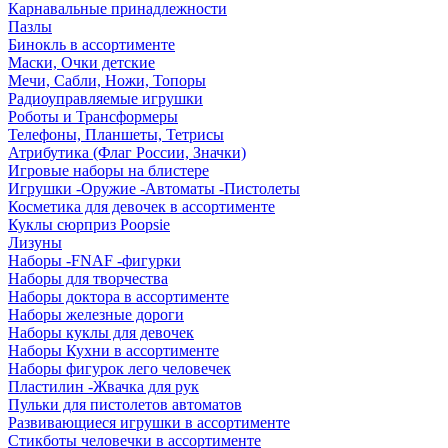
Карнавальные принадлежности
Пазлы
Бинокль в ассортименте
Маски, Очки детские
Мечи, Сабли, Ножи, Топоры
Радиоуправляемые игрушки
Роботы и Трансформеры
Телефоны, Планшеты, Тетрисы
Атрибутика (Флаг России, Значки)
Игровые наборы на блистере
Игрушки -Оружие -Автоматы -Пистолеты
Косметика для девочек в ассортименте
Куклы сюрприз Poopsie
Лизуны
Наборы -FNAF -фигурки
Наборы для творчества
Наборы доктора в ассортименте
Наборы железные дороги
Наборы куклы для девочек
Наборы Кухни в ассортименте
Наборы фигурок лего человечек
Пластилин -Жвачка для рук
Пульки для пистолетов автоматов
Развивающиеся игрушки в ассортименте
Стикботы человечки в ассортименте