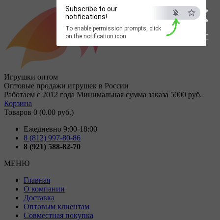
×
Subscribe to our
notifications!
To enable permission prompts, click
ESC
on the notification icon
Игрушки оптом
Оптовые продажи игрушек в России
Работаем с 2012 года
Минимальная сумма заказа 5000 руб.
Корзина
Товаров 0 (0.00 руб.)
Ежедневно 9:00-18:00
8 (812) 997-80-86
8 (921) 588-82-70
МЕНЮ
Главная
О компании
Доставка
Оптовым клиентам
Совместная покупка