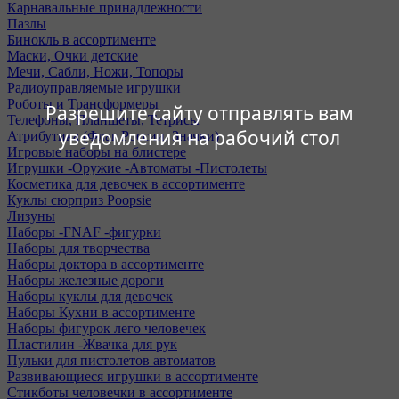
Карнавальные принадлежности
Пазлы
Бинокль в ассортименте
Маски, Очки детские
Мечи, Сабли, Ножи, Топоры
Радиоуправляемые игрушки
Роботы и Трансформеры
Разрешите сайту отправлять вам
Телефоны, Планшеты, Тетрисы
уведомления на рабочий стол
Атрибутика (Флаг России, Значки)
Игровые наборы на блистере
Игрушки -Оружие -Автоматы -Пистолеты
Косметика для девочек в ассортименте
Куклы сюрприз Poopsie
Лизуны
Наборы -FNAF -фигурки
Наборы для творчества
Наборы доктора в ассортименте
Наборы железные дороги
Наборы куклы для девочек
Наборы Кухни в ассортименте
Наборы фигурок лего человечек
Пластилин -Жвачка для рук
Пульки для пистолетов автоматов
Развивающиеся игрушки в ассортименте
Стикботы человечки в ассортименте