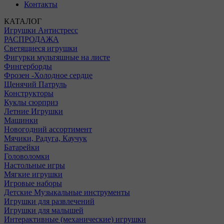
Контакты
КАТАЛОГ
Игрушки Антистресс
РАСПРОДАЖА
Светящиеся игрушки
Фигурки мультяшные на листе
Фингерборды
Фрозен -Холодное сердце
Щенячий Патруль
Конструкторы
Куклы сюрприз
Летние Игрушки
Машинки
Новогодний ассортимент
Мячики, Радуга, Каучук
Батарейки
Головоломки
Настольные игры
Мягкие игрушки
Игровые наборы
Детские Музыкальные инструменты
Игрушки для развлечений
Игрушки для малышей
Интерактивные (механические) игрушки