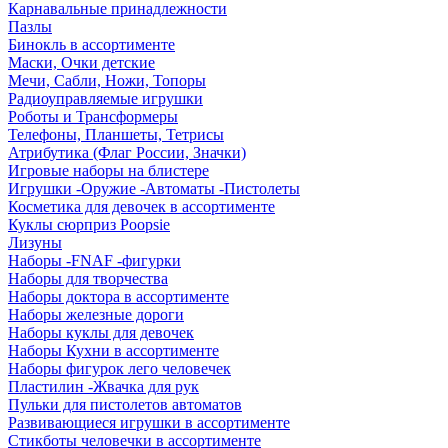
Карнавальные принадлежности
Пазлы
Бинокль в ассортименте
Маски, Очки детские
Мечи, Сабли, Ножи, Топоры
Радиоуправляемые игрушки
Роботы и Трансформеры
Телефоны, Планшеты, Тетрисы
Атрибутика (Флаг России, Значки)
Игровые наборы на блистере
Игрушки -Оружие -Автоматы -Пистолеты
Косметика для девочек в ассортименте
Куклы сюрприз Poopsie
Лизуны
Наборы -FNAF -фигурки
Наборы для творчества
Наборы доктора в ассортименте
Наборы железные дороги
Наборы куклы для девочек
Наборы Кухни в ассортименте
Наборы фигурок лего человечек
Пластилин -Жвачка для рук
Пульки для пистолетов автоматов
Развивающиеся игрушки в ассортименте
Стикботы человечки в ассортименте