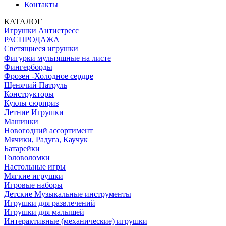
Контакты
КАТАЛОГ
Игрушки Антистресс
РАСПРОДАЖА
Светящиеся игрушки
Фигурки мультяшные на листе
Фингерборды
Фрозен -Холодное сердце
Щенячий Патруль
Конструкторы
Куклы сюрприз
Летние Игрушки
Машинки
Новогодний ассортимент
Мячики, Радуга, Каучук
Батарейки
Головоломки
Настольные игры
Мягкие игрушки
Игровые наборы
Детские Музыкальные инструменты
Игрушки для развлечений
Игрушки для малышей
Интерактивные (механические) игрушки