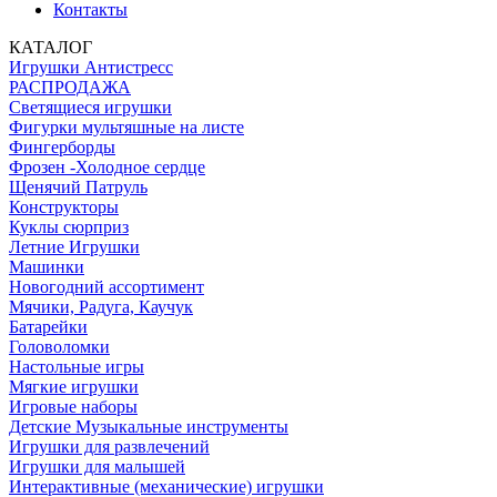
Контакты
КАТАЛОГ
Игрушки Антистресс
РАСПРОДАЖА
Светящиеся игрушки
Фигурки мультяшные на листе
Фингерборды
Фрозен -Холодное сердце
Щенячий Патруль
Конструкторы
Куклы сюрприз
Летние Игрушки
Машинки
Новогодний ассортимент
Мячики, Радуга, Каучук
Батарейки
Головоломки
Настольные игры
Мягкие игрушки
Игровые наборы
Детские Музыкальные инструменты
Игрушки для развлечений
Игрушки для малышей
Интерактивные (механические) игрушки