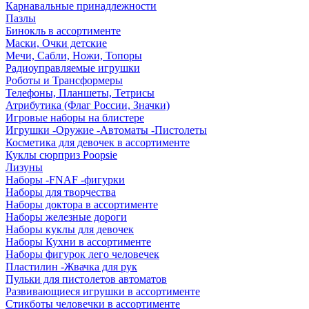
Карнавальные принадлежности
Пазлы
Бинокль в ассортименте
Маски, Очки детские
Мечи, Сабли, Ножи, Топоры
Радиоуправляемые игрушки
Роботы и Трансформеры
Телефоны, Планшеты, Тетрисы
Атрибутика (Флаг России, Значки)
Игровые наборы на блистере
Игрушки -Оружие -Автоматы -Пистолеты
Косметика для девочек в ассортименте
Куклы сюрприз Poopsie
Лизуны
Наборы -FNAF -фигурки
Наборы для творчества
Наборы доктора в ассортименте
Наборы железные дороги
Наборы куклы для девочек
Наборы Кухни в ассортименте
Наборы фигурок лего человечек
Пластилин -Жвачка для рук
Пульки для пистолетов автоматов
Развивающиеся игрушки в ассортименте
Стикботы человечки в ассортименте