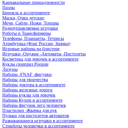
Карнавальные принадлежности
Пазлы
Бинокль в ассортименте
Маски, Очки детские
Мечи, Сабли, Ножи, Топоры
Радиоуправляемые игрушки
Роботы и Трансформеры
Телефоны, Планшеты, Тетрисы
Атрибутика (Флаг России, Значки)
Игровые наборы на блистере
Игрушки -Оружие -Автоматы -Пистолеты
Косметика для девочек в ассортименте
Куклы сюрприз Poopsie
Лизуны
Наборы -FNAF -фигурки
Наборы для творчества
Наборы доктора в ассортименте
Наборы железные дороги
Наборы куклы для девочек
Наборы Кухни в ассортименте
Наборы фигурок лего человечек
Пластилин -Жвачка для рук
Пульки для пистолетов автоматов
Развивающиеся игрушки в ассортименте
Стикботы человечки в ассортименте