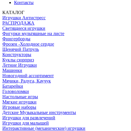
Контакты
КАТАЛОГ
Игрушки Антистресс
РАСПРОДАЖА
Светящиеся игрушки
Фигурки мультяшные на листе
Фингерборды
Фрозен -Холодное сердце
Щенячий Патруль
Конструкторы
Куклы сюрприз
Летние Игрушки
Машинки
Новогодний ассортимент
Мячики, Радуга, Каучук
Батарейки
Головоломки
Настольные игры
Мягкие игрушки
Игровые наборы
Детские Музыкальные инструменты
Игрушки для развлечений
Игрушки для малышей
Интерактивные (механические) игрушки