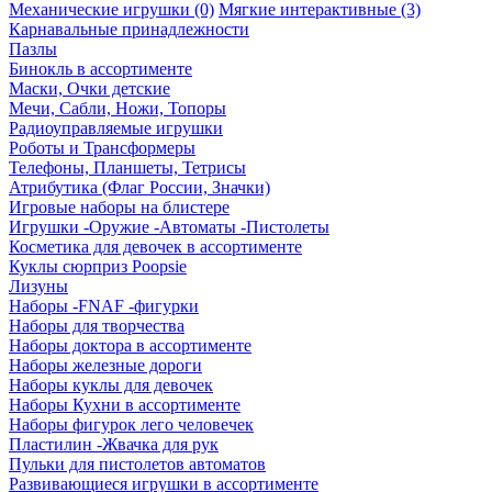
Механические игрушки (0)
Мягкие интерактивные (3)
Карнавальные принадлежности
Пазлы
Бинокль в ассортименте
Маски, Очки детские
Мечи, Сабли, Ножи, Топоры
Радиоуправляемые игрушки
Роботы и Трансформеры
Телефоны, Планшеты, Тетрисы
Атрибутика (Флаг России, Значки)
Игровые наборы на блистере
Игрушки -Оружие -Автоматы -Пистолеты
Косметика для девочек в ассортименте
Куклы сюрприз Poopsie
Лизуны
Наборы -FNAF -фигурки
Наборы для творчества
Наборы доктора в ассортименте
Наборы железные дороги
Наборы куклы для девочек
Наборы Кухни в ассортименте
Наборы фигурок лего человечек
Пластилин -Жвачка для рук
Пульки для пистолетов автоматов
Развивающиеся игрушки в ассортименте