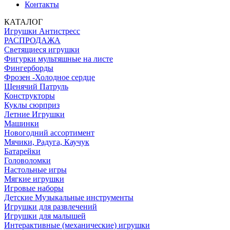
Контакты
КАТАЛОГ
Игрушки Антистресс
РАСПРОДАЖА
Светящиеся игрушки
Фигурки мультяшные на листе
Фингерборды
Фрозен -Холодное сердце
Щенячий Патруль
Конструкторы
Куклы сюрприз
Летние Игрушки
Машинки
Новогодний ассортимент
Мячики, Радуга, Каучук
Батарейки
Головоломки
Настольные игры
Мягкие игрушки
Игровые наборы
Детские Музыкальные инструменты
Игрушки для развлечений
Игрушки для малышей
Интерактивные (механические) игрушки