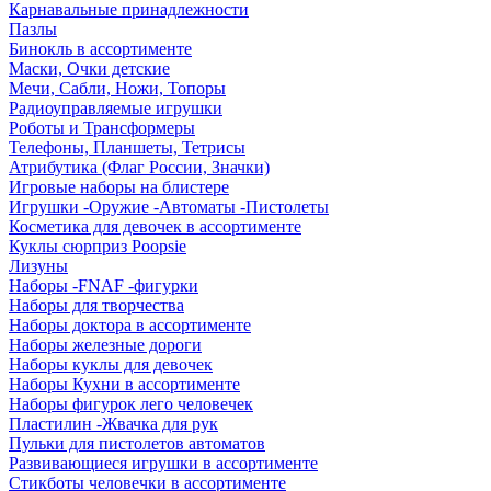
Карнавальные принадлежности
Пазлы
Бинокль в ассортименте
Маски, Очки детские
Мечи, Сабли, Ножи, Топоры
Радиоуправляемые игрушки
Роботы и Трансформеры
Телефоны, Планшеты, Тетрисы
Атрибутика (Флаг России, Значки)
Игровые наборы на блистере
Игрушки -Оружие -Автоматы -Пистолеты
Косметика для девочек в ассортименте
Куклы сюрприз Poopsie
Лизуны
Наборы -FNAF -фигурки
Наборы для творчества
Наборы доктора в ассортименте
Наборы железные дороги
Наборы куклы для девочек
Наборы Кухни в ассортименте
Наборы фигурок лего человечек
Пластилин -Жвачка для рук
Пульки для пистолетов автоматов
Развивающиеся игрушки в ассортименте
Стикботы человечки в ассортименте