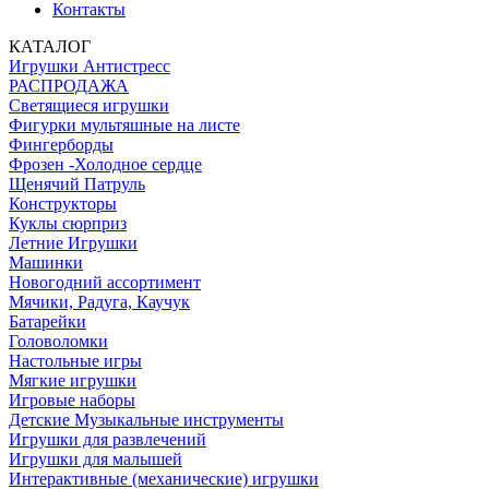
Контакты
КАТАЛОГ
Игрушки Антистресс
РАСПРОДАЖА
Светящиеся игрушки
Фигурки мультяшные на листе
Фингерборды
Фрозен -Холодное сердце
Щенячий Патруль
Конструкторы
Куклы сюрприз
Летние Игрушки
Машинки
Новогодний ассортимент
Мячики, Радуга, Каучук
Батарейки
Головоломки
Настольные игры
Мягкие игрушки
Игровые наборы
Детские Музыкальные инструменты
Игрушки для развлечений
Игрушки для малышей
Интерактивные (механические) игрушки