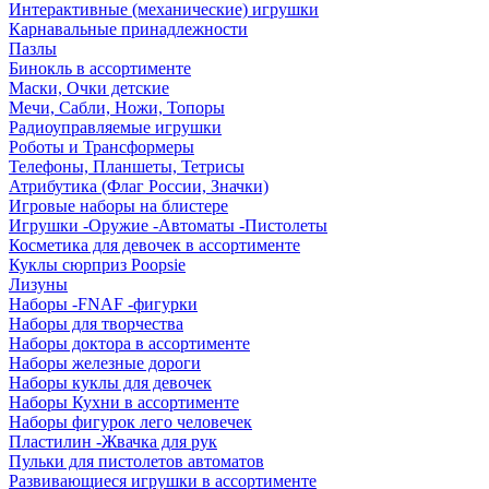
Интерактивные (механические) игрушки
Карнавальные принадлежности
Пазлы
Бинокль в ассортименте
Маски, Очки детские
Мечи, Сабли, Ножи, Топоры
Радиоуправляемые игрушки
Роботы и Трансформеры
Телефоны, Планшеты, Тетрисы
Атрибутика (Флаг России, Значки)
Игровые наборы на блистере
Игрушки -Оружие -Автоматы -Пистолеты
Косметика для девочек в ассортименте
Куклы сюрприз Poopsie
Лизуны
Наборы -FNAF -фигурки
Наборы для творчества
Наборы доктора в ассортименте
Наборы железные дороги
Наборы куклы для девочек
Наборы Кухни в ассортименте
Наборы фигурок лего человечек
Пластилин -Жвачка для рук
Пульки для пистолетов автоматов
Развивающиеся игрушки в ассортименте