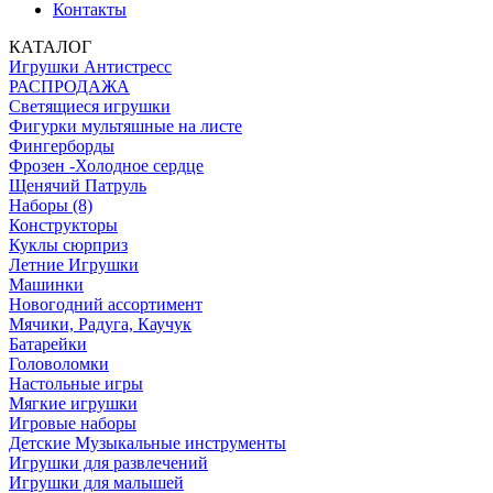
Контакты
КАТАЛОГ
Игрушки Антистресс
РАСПРОДАЖА
Светящиеся игрушки
Фигурки мультяшные на листе
Фингерборды
Фрозен -Холодное сердце
Щенячий Патруль
Наборы (8)
Конструкторы
Куклы сюрприз
Летние Игрушки
Машинки
Новогодний ассортимент
Мячики, Радуга, Каучук
Батарейки
Головоломки
Настольные игры
Мягкие игрушки
Игровые наборы
Детские Музыкальные инструменты
Игрушки для развлечений
Игрушки для малышей