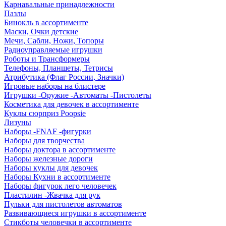
Карнавальные принадлежности
Пазлы
Бинокль в ассортименте
Маски, Очки детские
Мечи, Сабли, Ножи, Топоры
Радиоуправляемые игрушки
Роботы и Трансформеры
Телефоны, Планшеты, Тетрисы
Атрибутика (Флаг России, Значки)
Игровые наборы на блистере
Игрушки -Оружие -Автоматы -Пистолеты
Косметика для девочек в ассортименте
Куклы сюрприз Poopsie
Лизуны
Наборы -FNAF -фигурки
Наборы для творчества
Наборы доктора в ассортименте
Наборы железные дороги
Наборы куклы для девочек
Наборы Кухни в ассортименте
Наборы фигурок лего человечек
Пластилин -Жвачка для рук
Пульки для пистолетов автоматов
Развивающиеся игрушки в ассортименте
Стикботы человечки в ассортименте