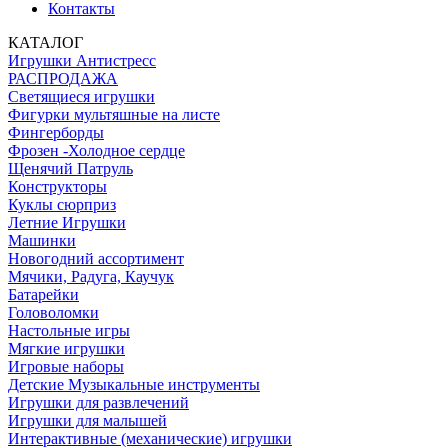
Контакты
КАТАЛОГ
Игрушки Антистресс
РАСПРОДАЖА
Светящиеся игрушки
Фигурки мультяшные на листе
Фингерборды
Фрозен -Холодное сердце
Щенячий Патруль
Конструкторы
Куклы сюрприз
Летние Игрушки
Машинки
Новогодний ассортимент
Мячики, Радуга, Каучук
Батарейки
Головоломки
Настольные игры
Мягкие игрушки
Игровые наборы
Детские Музыкальные инструменты
Игрушки для развлечений
Игрушки для малышей
Интерактивные (механические) игрушки