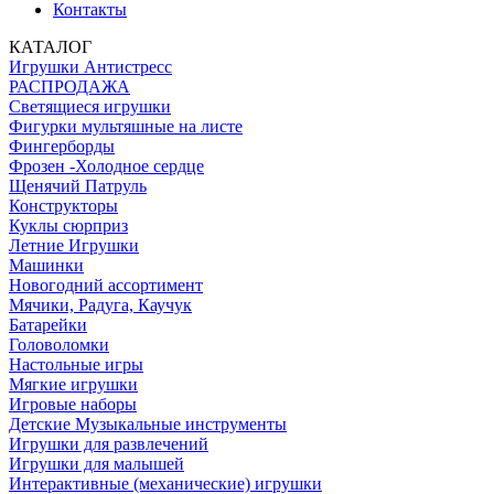
Контакты
КАТАЛОГ
Игрушки Антистресс
РАСПРОДАЖА
Светящиеся игрушки
Фигурки мультяшные на листе
Фингерборды
Фрозен -Холодное сердце
Щенячий Патруль
Конструкторы
Куклы сюрприз
Летние Игрушки
Машинки
Новогодний ассортимент
Мячики, Радуга, Каучук
Батарейки
Головоломки
Настольные игры
Мягкие игрушки
Игровые наборы
Детские Музыкальные инструменты
Игрушки для развлечений
Игрушки для малышей
Интерактивные (механические) игрушки