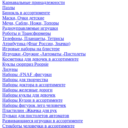
Карнавальные принадлежности
Пазлы
Бинокль в ассортименте
Маски, Очки детские
Мечи, Сабли, Ножи, Топоры
Радиоуправляемые игрушки
Роботы и Трансформеры
Телефоны, Планшеты, Тетрисы
Атрибутика (Флаг России, Значки)
Игровые наборы на блистере
Игрушки -Оружие -Автоматы -Пистолеты
Косметика для девочек в ассортименте
Куклы сюрприз Poopsie
Лизуны
Наборы -FNAF -фигурки
Наборы для творчества
Наборы доктора в ассортименте
Наборы железные дороги
Наборы куклы для девочек
Наборы Кухни в ассортименте
Наборы фигурок лего человечек
Пластилин -Жвачка для рук
Пульки для пистолетов автоматов
Развивающиеся игрушки в ассортименте
Стикботы человечки в ассортименте