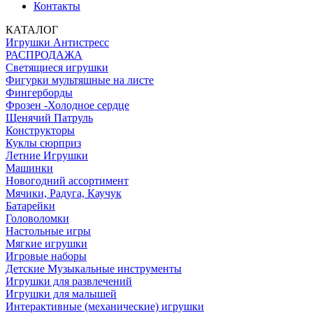
Контакты
КАТАЛОГ
Игрушки Антистресс
РАСПРОДАЖА
Светящиеся игрушки
Фигурки мультяшные на листе
Фингерборды
Фрозен -Холодное сердце
Щенячий Патруль
Конструкторы
Куклы сюрприз
Летние Игрушки
Машинки
Новогодний ассортимент
Мячики, Радуга, Каучук
Батарейки
Головоломки
Настольные игры
Мягкие игрушки
Игровые наборы
Детские Музыкальные инструменты
Игрушки для развлечений
Игрушки для малышей
Интерактивные (механические) игрушки