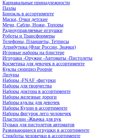
Карнавальные принадлежности
Пазлы
Бинокль в ассортименте
Маски, Очки детские
Мечи, Сабли, Ножи, Топоры
Радиоуправляемые игрушки
Роботы и Трансформеры
Телефоны, Планшеты, Тетрисы
Атрибутика (Флаг России, Значки)
Игровые наборы на блистере
Игрушки -Оружие -Автоматы -Пистолеты
Косметика для девочек в ассортименте
Куклы сюрприз Poopsie
Лизуны
Наборы -FNAF -фигурки
Наборы для творчества
Наборы доктора в ассортименте
Наборы железные дороги
Наборы куклы для девочек
Наборы Кухни в ассортименте
Наборы фигурок лего человечек
Пластилин -Жвачка для рук
Пульки для пистолетов автоматов
Развивающиеся игрушки в ассортименте
Стикботы человечки в ассортименте