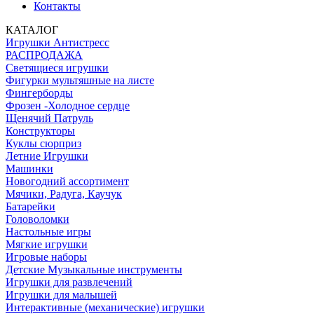
Контакты
КАТАЛОГ
Игрушки Антистресс
РАСПРОДАЖА
Светящиеся игрушки
Фигурки мультяшные на листе
Фингерборды
Фрозен -Холодное сердце
Щенячий Патруль
Конструкторы
Куклы сюрприз
Летние Игрушки
Машинки
Новогодний ассортимент
Мячики, Радуга, Каучук
Батарейки
Головоломки
Настольные игры
Мягкие игрушки
Игровые наборы
Детские Музыкальные инструменты
Игрушки для развлечений
Игрушки для малышей
Интерактивные (механические) игрушки