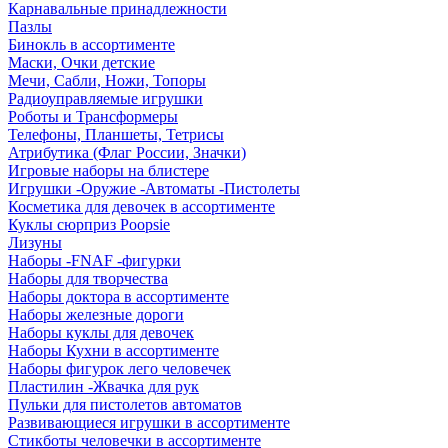
Карнавальные принадлежности
Пазлы
Бинокль в ассортименте
Маски, Очки детские
Мечи, Сабли, Ножи, Топоры
Радиоуправляемые игрушки
Роботы и Трансформеры
Телефоны, Планшеты, Тетрисы
Атрибутика (Флаг России, Значки)
Игровые наборы на блистере
Игрушки -Оружие -Автоматы -Пистолеты
Косметика для девочек в ассортименте
Куклы сюрприз Poopsie
Лизуны
Наборы -FNAF -фигурки
Наборы для творчества
Наборы доктора в ассортименте
Наборы железные дороги
Наборы куклы для девочек
Наборы Кухни в ассортименте
Наборы фигурок лего человечек
Пластилин -Жвачка для рук
Пульки для пистолетов автоматов
Развивающиеся игрушки в ассортименте
Стикботы человечки в ассортименте